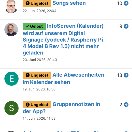
Songs sehen
10
Ungelöst
22. Juni 2026, 22:04
InfoScreen (Kalender)
9
Gelöst
wird auf unserem Digital
Signage (yodeck / Raspberry Pi
4 Model B Rev 1.5) nicht mehr
geladen
20. Juni 2026, 20:43
Alle Abwesenheiten
13
Ungelöst
E
im Kalender sehen
19. Juni 2026, 16:50
Gruppennotizen in
2
Ungelöst
S
der App?
14. Juni 2026, 11:58