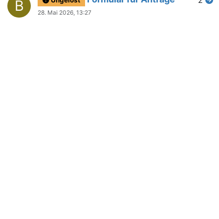
B
28. Mai 2026, 13:27
Rechteausweitung
3
Ungelöst
mit "create and copy
subgroups"
27. Mai 2026, 09:54
Max. Teilnehmerzahl
5
Ungelöst
L
bei Anmeldungen nach
Geschlecht aufteilen
26. Mai 2026, 20:56
Gruppen Info-
3
Gelöst
K
Beschreibung mit
Fehlermeldung
23. Mai 2026, 21:44
Diensteinteilung:
7
Ungelöst