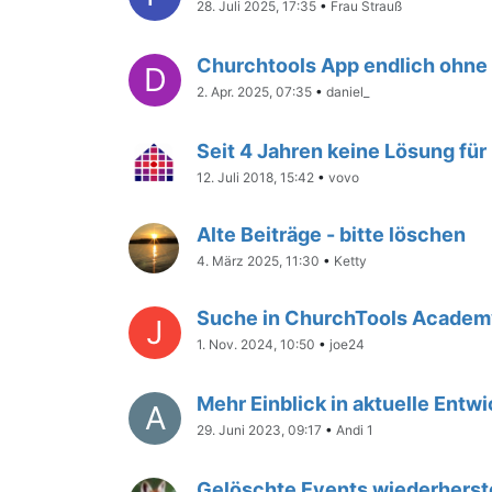
28. Juli 2025, 17:35
•
Frau Strauß
Churchtools App endlich ohne 
D
2. Apr. 2025, 07:35
•
daniel_
Seit 4 Jahren keine Lösung fü
12. Juli 2018, 15:42
•
vovo
Alte Beiträge - bitte löschen
4. März 2025, 11:30
•
Ketty
Suche in ChurchTools Acade
J
1. Nov. 2024, 10:50
•
joe24
Mehr Einblick in aktuelle Ent
A
29. Juni 2023, 09:17
•
Andi 1
Gelöschte Events wiederherst