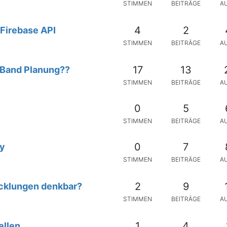
STIMMEN
BEITRÄGE
A
4
2
Firebase API
STIMMEN
BEITRÄGE
A
17
13
r Band Planung??
STIMMEN
BEITRÄGE
A
0
5
STIMMEN
BEITRÄGE
A
0
7
my
STIMMEN
BEITRÄGE
A
2
9
wicklungen denkbar?
STIMMEN
BEITRÄGE
A
1
4
ellen