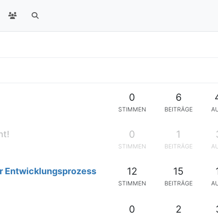
0
6
STIMMEN
BEITRÄGE
A
0
1
t!
STIMMEN
BEITRÄGE
A
12
15
er Entwicklungsprozess
STIMMEN
BEITRÄGE
A
0
2