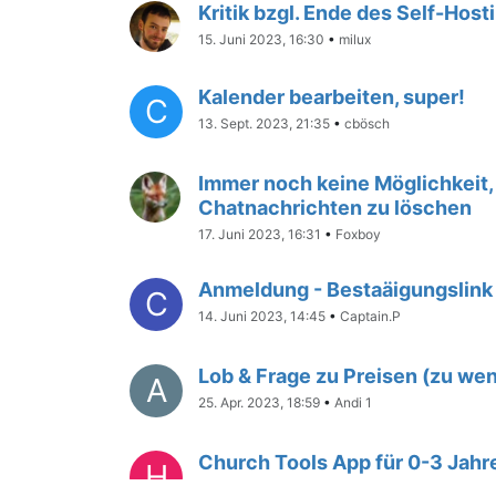
Kritik bzgl. Ende des Self-Host
15. Juni 2023, 16:30
•
milux
Kalender bearbeiten, super!
C
13. Sept. 2023, 21:35
•
cbösch
Immer noch keine Möglichkeit, 
Chatnachrichten zu löschen
17. Juni 2023, 16:31
•
Foxboy
Anmeldung - Bestaäigungslink
C
14. Juni 2023, 14:45
•
Captain.P
Lob & Frage zu Preisen (zu wen
A
25. Apr. 2023, 18:59
•
Andi 1
Church Tools App für 0-3 Jahr
H
3. Apr. 2023, 21:29
•
Holger1308