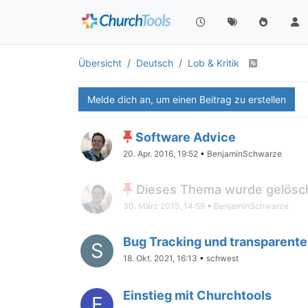
Übersicht
Deutsch
Lob & Kritik
Melde dich an, um einen Beitrag zu erstellen
Software Advice
20. Apr. 2016, 19:52
•
BenjaminSchwarze
Dieses Thema wurde gelösch
30. März 2015, 14:59
•
BenjaminSchwarze
Bug Tracking und transparent
S
18. Okt. 2021, 16:13
•
schwest
Einstieg mit Churchtools
F