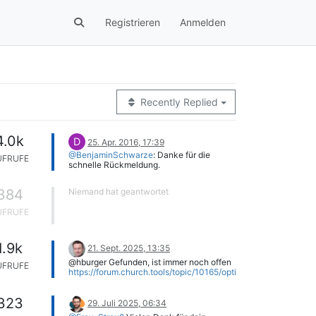
Registrieren
Anmelden
Recently Replied
4.0k
D
25. Apr. 2016, 17:39
@BenjaminSchwarze
: Danke für die
UFRUFE
schnelle Rückmeldung.
384
Niemand hat geantwortet
UFRUFE
1.9k
21. Sept. 2025, 13:35
@hburger Gefunden, ist immer noch offen
UFRUFE
https://forum.church.tools/topic/10165/optionale-
ansprechende-grafische-homepage-mit-
buttons?_=1758461359951
323
29. Juli 2025, 06:34